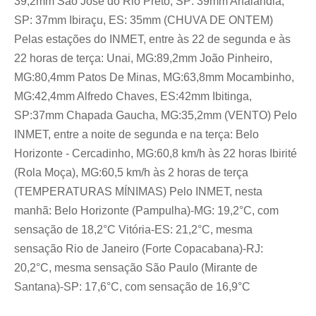
39,2mm São José do Rio Preto, SP: 39mm Analândia,
SP: 37mm Ibiraçu, ES: 35mm (CHUVA DE ONTEM)
Pelas estações do INMET, entre às 22 de segunda e às
22 horas de terça: Unai, MG:89,2mm João Pinheiro,
MG:80,4mm Patos De Minas, MG:63,8mm Mocambinho,
MG:42,4mm Alfredo Chaves, ES:42mm Ibitinga,
SP:37mm Chapada Gaucha, MG:35,2mm (VENTO) Pelo
INMET, entre a noite de segunda e na terça: Belo
Horizonte - Cercadinho, MG:60,8 km/h às 22 horas Ibirité
(Rola Moça), MG:60,5 km/h às 2 horas de terça
(TEMPERATURAS MÍNIMAS) Pelo INMET, nesta
manhã: Belo Horizonte (Pampulha)-MG: 19,2°C, com
sensação de 18,2°C Vitória-ES: 21,2°C, mesma
sensação Rio de Janeiro (Forte Copacabana)-RJ:
20,2°C, mesma sensação São Paulo (Mirante de
Santana)-SP: 17,6°C, com sensação de 16,9°C