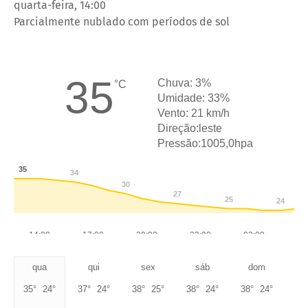
quarta-feira, 14:00
Parcialmente nublado com períodos de sol
35
Chuva:
3%
°C
Umidade: 33
%
Vento:
21 km/h
Direção:leste
Pressão:1005,0hpa
35
34
30
27
25
24
14:00
17:00
20:00
23:00
02:00
05
qua
qui
sex
sáb
dom
35
°
24
°
37
°
24
°
38
°
25
°
38
°
24
°
38
°
24
°
38
°