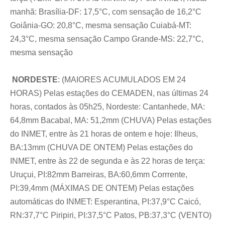
manhã: Brasília-DF: 17,5°C, com sensação de 16,2°C
Goiânia-GO: 20,8°C, mesma sensação Cuiabá-MT:
24,3°C, mesma sensação Campo Grande-MS: 22,7°C,
mesma sensação
NORDESTE
:
(MAIORES ACUMULADOS EM 24
HORAS) Pelas estações do CEMADEN, nas últimas 24
horas, contados às 05h25, Nordeste: Cantanhede, MA:
64,8mm Bacabal, MA: 51,2mm (CHUVA) Pelas estações
do INMET, entre às 21 horas de ontem e hoje: Ilheus,
BA:13mm (CHUVA DE ONTEM) Pelas estações do
INMET, entre às 22 de segunda e às 22 horas de terça:
Uruçui, PI:82mm Barreiras, BA:60,6mm Corrrente,
PI:39,4mm (MÁXIMAS DE ONTEM) Pelas estações
automáticas do INMET: Esperantina, PI:37,9°C Caicó,
RN:37,7°C Piripiri, PI:37,5°C Patos, PB:37,3°C (VENTO)