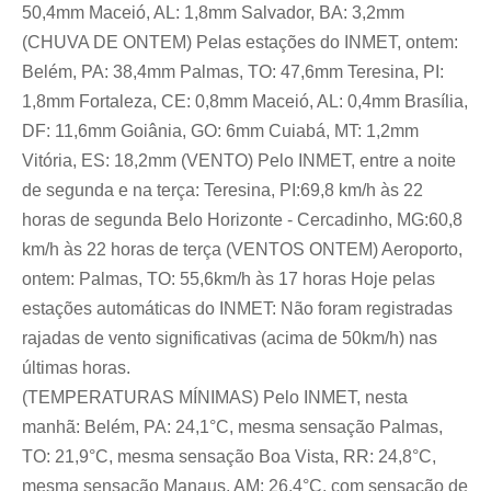
50,4mm Maceió, AL: 1,8mm Salvador, BA: 3,2mm
(CHUVA DE ONTEM) Pelas estações do INMET, ontem:
Belém, PA: 38,4mm Palmas, TO: 47,6mm Teresina, PI:
1,8mm Fortaleza, CE: 0,8mm Maceió, AL: 0,4mm Brasília,
DF: 11,6mm Goiânia, GO: 6mm Cuiabá, MT: 1,2mm
Vitória, ES: 18,2mm (VENTO) Pelo INMET, entre a noite
de segunda e na terça: Teresina, PI:69,8 km/h às 22
horas de segunda Belo Horizonte - Cercadinho, MG:60,8
km/h às 22 horas de terça (VENTOS ONTEM) Aeroporto,
ontem: Palmas, TO: 55,6km/h às 17 horas Hoje pelas
estações automáticas do INMET: Não foram registradas
rajadas de vento significativas (acima de 50km/h) nas
últimas horas.
(TEMPERATURAS MÍNIMAS) Pelo INMET, nesta
manhã: Belém, PA: 24,1°C, mesma sensação Palmas,
TO: 21,9°C, mesma sensação Boa Vista, RR: 24,8°C,
mesma sensação Manaus, AM: 26,4°C, com sensação de