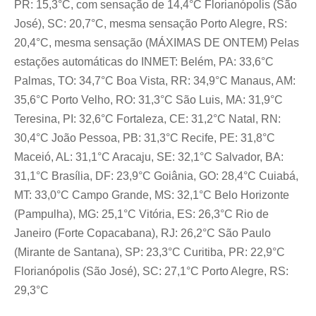
PR: 15,3°C, com sensação de 14,4°C Florianópolis (São
José), SC: 20,7°C, mesma sensação Porto Alegre, RS:
20,4°C, mesma sensação (MÁXIMAS DE ONTEM) Pelas
estações automáticas do INMET: Belém, PA: 33,6°C
Palmas, TO: 34,7°C Boa Vista, RR: 34,9°C Manaus, AM:
35,6°C Porto Velho, RO: 31,3°C São Luis, MA: 31,9°C
Teresina, PI: 32,6°C Fortaleza, CE: 31,2°C Natal, RN:
30,4°C João Pessoa, PB: 31,3°C Recife, PE: 31,8°C
Maceió, AL: 31,1°C Aracaju, SE: 32,1°C Salvador, BA:
31,1°C Brasília, DF: 23,9°C Goiânia, GO: 28,4°C Cuiabá,
MT: 33,0°C Campo Grande, MS: 32,1°C Belo Horizonte
(Pampulha), MG: 25,1°C Vitória, ES: 26,3°C Rio de
Janeiro (Forte Copacabana), RJ: 26,2°C São Paulo
(Mirante de Santana), SP: 23,3°C Curitiba, PR: 22,9°C
Florianópolis (São José), SC: 27,1°C Porto Alegre, RS:
29,3°C