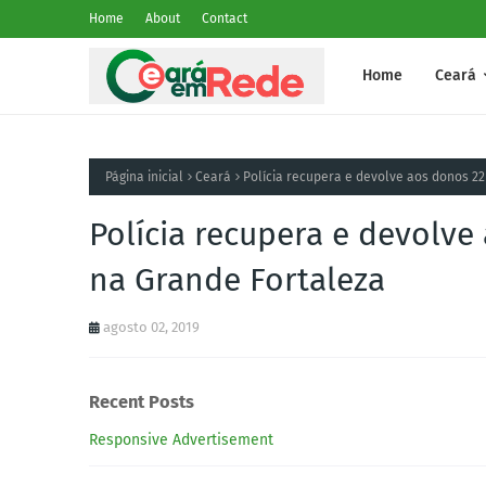
Home
About
Contact
Home
Ceará
Página inicial
Ceará
Polícia recupera e devolve aos donos 2
Polícia recupera e devolve
na Grande Fortaleza
agosto 02, 2019
Recent Posts
Responsive Advertisement