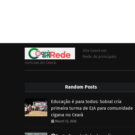
Site Ceará em
Rede. As principais
notícias do Ceará.
Random Posts
Educação é para todos: Sobral cria
primeira turma de EJA para comunidade
cigana no Ceará
March 12, 2026