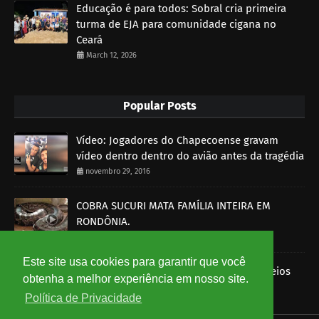
Educação é para todos: Sobral cria primeira
turma de EJA para comunidade cigana no
Ceará
March 12, 2026
Popular Posts
Vídeo: Jogadores do Chapecoense gravam
vídeo dentro dentro do avião antes da tragédia
novembro 29, 2016
COBRA SUCURI MATA FAMÍLIA INTEIRA EM
RONDÔNIA.
outubro 30, 2014
Este site usa cookies para garantir que você
Imagens mostram funcionários dos Correios
obtenha a melhor experiência em nosso site.
roubando encomendas
Política de Privacidade
agosto 07, 2014