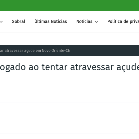
Sobral
Últimas Notícias
Notícias
Política de pri
tar atravessar açude em Novo Oriente-CE
ogado ao tentar atravessar açud