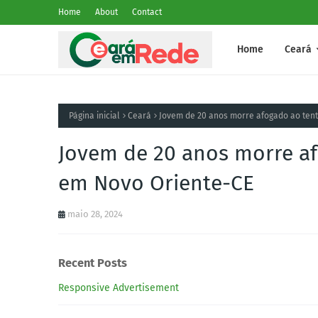
Home
About
Contact
Home
Ceará
Página inicial
Ceará
Jovem de 20 anos morre afogado ao ten
Jovem de 20 anos morre af
em Novo Oriente-CE
maio 28, 2024
Recent Posts
Responsive Advertisement