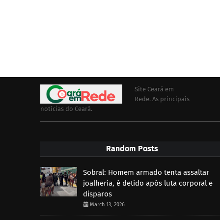
Site Ceará em
Rede. As principais
notícias do Ceará.
Random Posts
Sobral: Homem armado tenta assaltar
joalheria, é detido após luta corporal e
disparos
March 13, 2026