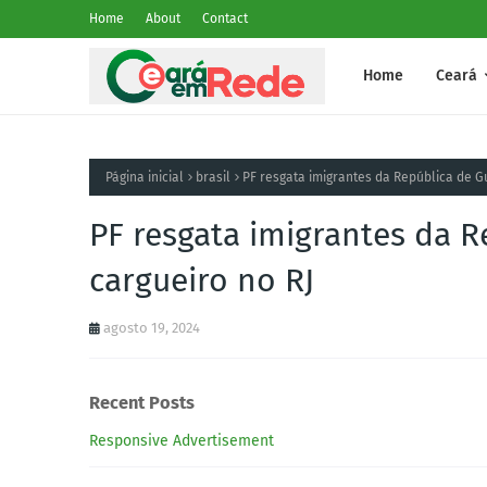
Home
About
Contact
Home
Ceará
Página inicial
brasil
PF resgata imigrantes da República de G
PF resgata imigrantes da 
cargueiro no RJ
agosto 19, 2024
Recent Posts
Responsive Advertisement