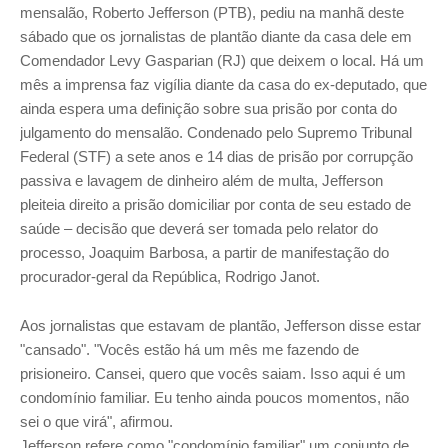
mensalão, Roberto Jefferson (PTB), pediu na manhã deste
sábado que os jornalistas de plantão diante da casa dele em
Comendador Levy Gasparian (RJ) que deixem o local. Há um
mês a imprensa faz vigília diante da casa do ex-deputado, que
ainda espera uma definição sobre sua prisão por conta do
julgamento do mensalão. Condenado pelo Supremo Tribunal
Federal (STF) a sete anos e 14 dias de prisão por corrupção
passiva e lavagem de dinheiro além de multa, Jefferson
pleiteia direito a prisão domiciliar por conta de seu estado de
saúde – decisão que deverá ser tomada pelo relator do
processo, Joaquim Barbosa, a partir de manifestação do
procurador-geral da República, Rodrigo Janot.
Aos jornalistas que estavam de plantão, Jefferson disse estar
"cansado". "Vocês estão há um mês me fazendo de
prisioneiro. Cansei, quero que vocês saiam. Isso aqui é um
condomínio familiar. Eu tenho ainda poucos momentos, não
sei o que virá", afirmou.
Jefferson refere como "condomínio familiar" um conjunto de