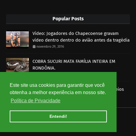
Popular Posts
Vídeo: Jogadores do Chapecoense gravam
vídeo dentro dentro do avião antes da tragédia
novembro 29, 2016
COBRA SUCURI MATA FAMÍLIA INTEIRA EM
RONDÔNIA.
outubro 30, 2014
Este site usa cookies para garantir que você
Imagens mostram funcionários dos Correios
obtenha a melhor experiência em nosso site.
roubando encomendas
Política de Privacidade
agosto 07, 2014
Entendi!
HOME
ABOUT
CONTACT US
Copyright ©
2026
Ceará em Rede - Notícias do Ceará