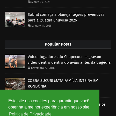
March 04, 2026
Sobral começa a planejar ações preventivas
para a Quadra Chuvosa 2026
January 14, 2026
Popular Posts
Vídeo: Jogadores do Chapecoense gravam
vídeo dentro dentro do avião antes da tragédia
novembro 29, 2016
COBRA SUCURI MATA FAMÍLIA INTEIRA EM
RONDÔNIA.
outubro 30, 2014
Este site usa cookies para garantir que você
Imagens mostram funcionários dos Correios
obtenha a melhor experiência em nosso site.
roubando encomendas
Política de Privacidade
agosto 07, 2014