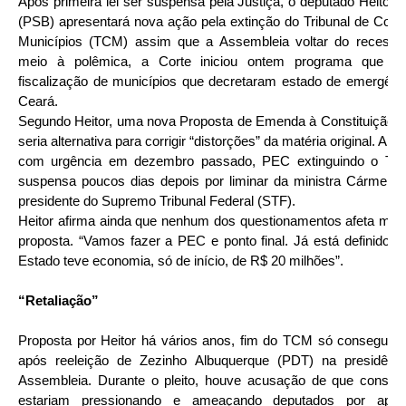
Após primeira lei ser suspensa pela Justiça, o deputado Heitor F
(PSB) apresentará nova ação pela extinção do Tribunal de Cont
Municípios (TCM) assim que a Assembleia voltar do recess
meio à polêmica, a Corte iniciou ontem programa que re
fiscalização de municípios que decretaram estado de emergênc
Ceará.
Segundo Heitor, uma nova Proposta de Emenda à Constituição 
seria alternativa para corrigir “distorções” da matéria original. Ap
com urgência em dezembro passado, PEC extinguindo o TC
suspensa poucos dias depois por liminar da ministra Cármen L
presidente do Supremo Tribunal Federal (STF).
Heitor afirma ainda que nenhum dos questionamentos afeta méri
proposta. “Vamos fazer a PEC e ponto final. Já está definido is
Estado teve economia, só de início, de R$ 20 milhões”.
“Retaliação”
Proposta por Heitor há vários anos, fim do TCM só conseguiu 
após reeleição de Zezinho Albuquerque (PDT) na presidênc
Assembleia. Durante o pleito, houve acusação de que conselh
estariam pressionando e ameaçando deputados por apoi