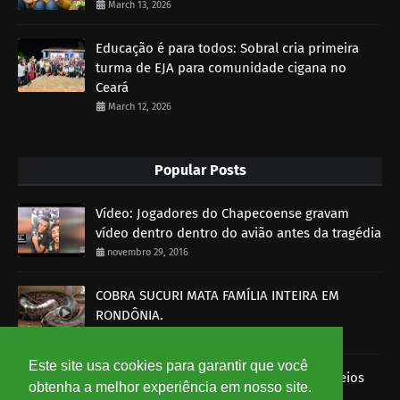
March 13, 2026
Educação é para todos: Sobral cria primeira
turma de EJA para comunidade cigana no
Ceará
March 12, 2026
Popular Posts
Vídeo: Jogadores do Chapecoense gravam
vídeo dentro dentro do avião antes da tragédia
novembro 29, 2016
COBRA SUCURI MATA FAMÍLIA INTEIRA EM
RONDÔNIA.
outubro 30, 2014
Este site usa cookies para garantir que você
Imagens mostram funcionários dos Correios
obtenha a melhor experiência em nosso site.
roubando encomendas