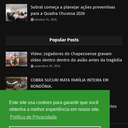
Sobral começa a planejar ações preventivas
para a Quadra Chuvosa 2026
January 14, 2026
Popular Posts
Vídeo: Jogadores do Chapecoense gravam
vídeo dentro dentro do avião antes da tragédia
novembro 29, 2016
COBRA SUCURI MATA FAMÍLIA INTEIRA EM
RONDÔNIA.
outubro 30, 2014
Este site usa cookies para garantir que você
Imagens mostram funcionários dos Correios
obtenha a melhor experiência em nosso site.
roubando encomendas
Política de Privacidade
agosto 07, 2014