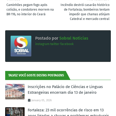
Caminhões pegam fogo após
Incêndio destrói casarão histórico
colisão, e condutores morrem na
de Fortaleza; bombeiros tentam
BR-116, no interior do Ceará
impedir que chamas atinjam
Catedral e mercado central
Postado por
Sobral Notícias
instagram
twitter
facebook
TALVEZ VOCÊ GOSTE DESTAS POSTAGENS
Inscrições no Palácio de Ciências e Linguas
Estrangeiras encerram dia 13 de janeiro
January 05, 2026
Fortaleza: 23 mil ocorrências de risco em 13
anos ligadas a chuvas e problemas estruturais